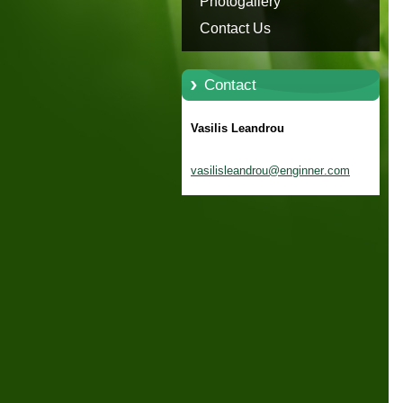
Photogallery
Contact Us
Contact
Vasilis Leandrou
vasilisl
eandrou@
enginner
.com