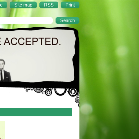
e
Site map
RSS
Print