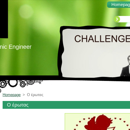
Homepag
onic Engineer
Homepage
>
Ο έρωτας
Ο έρωτας